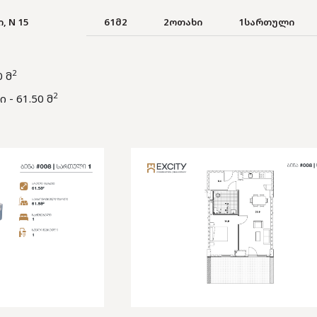
, N 15
61
მ2
2
ოთახი
1
სართული
2
 მ
2
- 61.50 მ