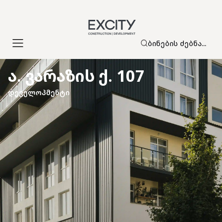
Ბინების Ძებნა...
Ა. ᲕᲐᲠᲐᲖᲘᲡ Ქ. 107
დეველოპმენტი